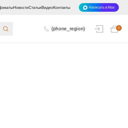
фикаты
Новости
Статьи
Видео
Контакты
Написать в Max
{phone_region}
0