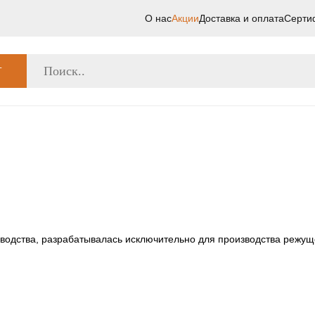
О нас
Акции
Доставка и оплата
Серти
Г
зводства, разрабатывалась исключительно для производства режу