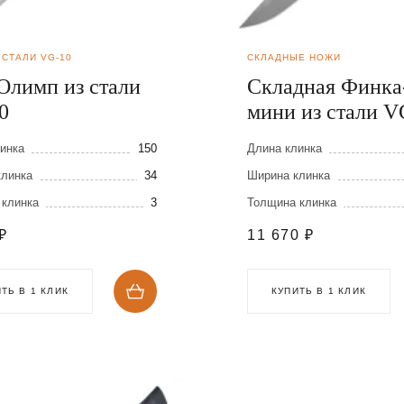
 СТАЛИ VG-10
СКЛАДНЫЕ НОЖИ
Олимп из стали
Складная Финка
0
мини из стали V
инка
150
Длина клинка
клинка
34
Ширина клинка
 клинка
3
Толщина клинка
₽
11 670
₽
ТЬ В 1 КЛИК
КУПИТЬ В 1 КЛИК