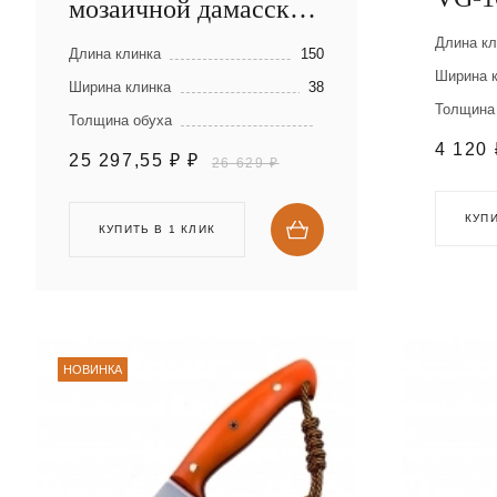
мозаичной дамасской
стали
Длина кл
Длина клинка
150
Ширина 
Ширина клинка
38
Толщина
Толщина обуха
4 120
25 297,55 ₽
₽
26 629 ₽
КУПИ
КУПИТЬ В 1 КЛИК
НОВИНКА