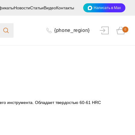
фикаты
Новости
Статьи
Видео
Контакты
Написать в Max
{phone_region}
0
щего инструмента. Обладает твердостью 60-61 HRC