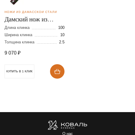
НОЖИ ИЗ ДАМАССКОЙ СТАЛИ
Дамский нож из
дамасской стали
Длина клинка
100
Ширина клинка
10
Толщина клинка
2.5
9 070
₽
КУПИТЬ В 1 КЛИК
О нас