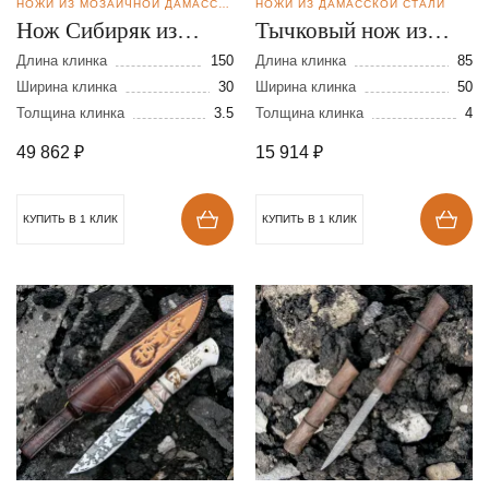
НОЖИ ИЗ МОЗАИЧНОЙ ДАМАССКОЙ СТАЛИ
НОЖИ ИЗ ДАМАССКОЙ СТАЛИ
Нож Сибиряк из
Тычковый нож из
мозаичной дамасской
дамасской стали
Длина клинка
150
Длина клинка
85
стали
Ширина клинка
30
Ширина клинка
50
Толщина клинка
3.5
Толщина клинка
4
49 862
₽
15 914
₽
КУПИТЬ В 1 КЛИК
КУПИТЬ В 1 КЛИК