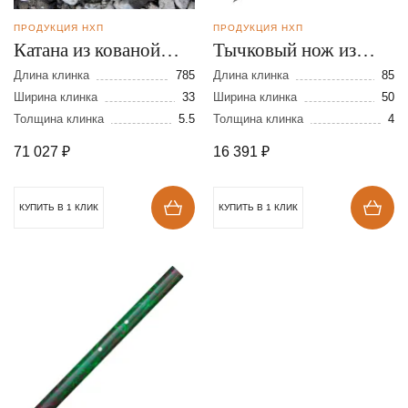
ПРОДУКЦИЯ НХП
ПРОДУКЦИЯ НХП
Катана из кованой
Тычковый нож из
стали Х12МФ
дамасской стали
Длина клинка
785
Длина клинка
85
Ширина клинка
33
Ширина клинка
50
Толщина клинка
5.5
Толщина клинка
4
71 027
₽
16 391
₽
КУПИТЬ В 1 КЛИК
КУПИТЬ В 1 КЛИК