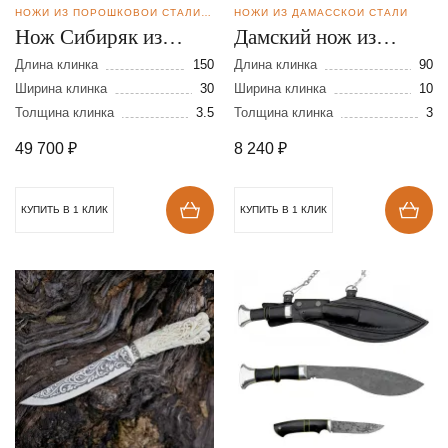
НОЖИ ИЗ ПОРОШКОВОЙ СТАЛИ BOHLER S390
НОЖИ ИЗ ДАМАССКОЙ СТАЛИ
Нож Сибиряк из
Дамский нож из
стали S390
дамасской стали
Длина клинка
150
Длина клинка
90
Ширина клинка
30
Ширина клинка
10
Толщина клинка
3.5
Толщина клинка
3
49 700
₽
8 240
₽
КУПИТЬ В 1 КЛИК
КУПИТЬ В 1 КЛИК