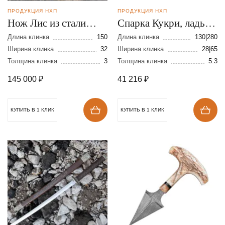
ПРОДУКЦИЯ НХП
ПРОДУКЦИЯ НХП
Нож Лис из стали
Спарка Кукри, ладья
М390
из булатной стали
Длина клинка
150
Длина клинка
130|280
Ширина клинка
32
Ширина клинка
28|65
Толщина клинка
3
Толщина клинка
5.3
145 000
₽
41 216
₽
КУПИТЬ В 1 КЛИК
КУПИТЬ В 1 КЛИК