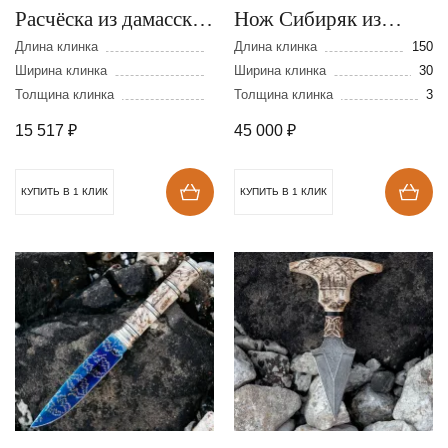
Расчёска из дамасской
Нож Сибиряк из
стали
стали S390 с
Длина клинка
Длина клинка
150
Ширина клинка
травлением
Ширина клинка
30
Толщина клинка
Толщина клинка
3
15 517
₽
45 000
₽
КУПИТЬ В 1 КЛИК
КУПИТЬ В 1 КЛИК