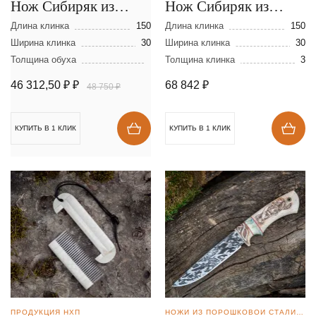
Нож Сибиряк из
Нож Сибиряк из
ламинированной
ламинированной
Длина клинка
150
Длина клинка
150
стали
Ширина клинка
30
стали
Ширина клинка
30
Толщина обуха
Толщина клинка
3
46 312,50 ₽
₽
68 842
₽
48 750 ₽
КУПИТЬ В 1 КЛИК
КУПИТЬ В 1 КЛИК
ПРОДУКЦИЯ НХП
НОЖИ ИЗ ПОРОШКОВОЙ СТАЛИ BOHLER S390